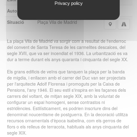
Privacy policy
Autor
Adolf Florensa Ferrer
na
Situació
Plaça Vila de Madrid
La plaça Vila de Madrid va sorgir com a resultat de l'enderroc
del convent de Santa Teresa de les carmelites descalces, del
segle XVII, que va ser incendiat el 1936. La urbanització es va
dur a terme durant els anys quaranta i cinquanta del segle XX.
Els grans edificis de veïns que tanquen la plaça per la banda
de migdia, i enllacen amb el carrer del Duc van ser projectats
per l'arquitecte Adolf Florensa i promoguts per la Caixa de
Pensions, l'any 1946. El seu estil s'inspira en les façanes dels
carrers del voltant, de mitjan segle XIX, amb la voluntat de
configurar un espai homogeni, sense contrastos ni
estridències. Estilísticament, es podrien inscriure dins del
denominat noucentisme de postguerra. En la decoració utilitza
recursos ornamentals d'època isabelina, com els gerros de
flors o els relleus de terracota, habituals als anys cinquanta del
segle XIX.