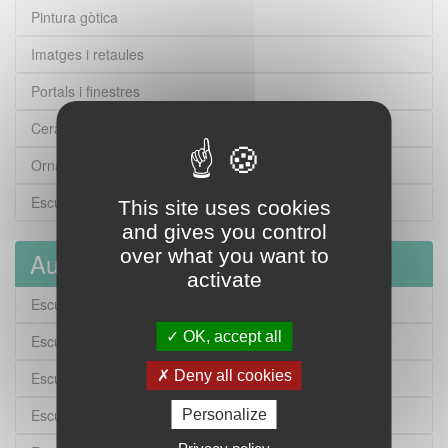
Pintura gòtica
Imatges i retaules
Portals i finestres
Ceràmica
Ornamentació modernista
Escultura dels segles XIX i XX
This site uses cookies
and gives you control
over what you want to
Autors
activate
Escultura. Neoclassicisme
OK, accept all
Escultura. Realisme
Deny all cookies
Escultura. Modernisme
Escultura. Postmodernisme
Personalize