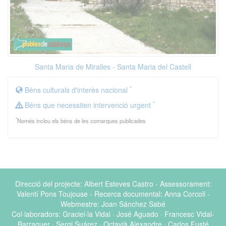
Santa Maria de Miralles - Santa Maria del Castell
*
Béns culturals d'interès nacional
*
Béns que necessiten intervenció urgent
*
Només inclou els béns de les comarques publicades
Direcció del projecte: Albert Esteves Castro - Assessorament:
Valentí Pons Toujouse - Recerca documental: Anna Corcoll -
Webmestre: Joan Sánchez Sabé
Col·laboradors: Graciel·la Vidal · José Aguado · Francesc Vidal-
Barraquer · Sergi Suárez · Octavià Alexandre · Carlos Fusté