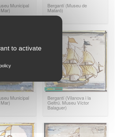
useu Municipal
Bergantí (Museu de
 Mar)
Mataró)
ant to activate
policy
useu Municipal
Bergantí (Vilanova i la
 Mar)
Geltrú. Museu Víctor
Balaguer)