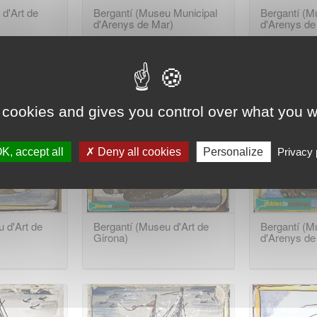
d'Art de
Bergantí (Museu Municipal
Bergantí (M
d'Arenys de Mar)
d'Arenys de
 cookies and gives you control over what you w
K, accept all
Deny all cookies
Personalize
Privacy 
 d'Art de
Bergantí (Museu d'Art de
Bergantí (M
Girona)
d'Arenys de