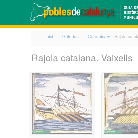
Inici
Galeries
Ceràmica
Rajola catal
Rajola catalana. Vaixells