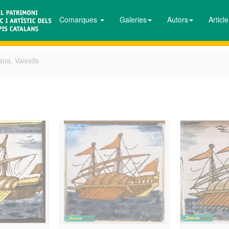
Comarques
Galeries
Autors
Articl
ana. Vaixells