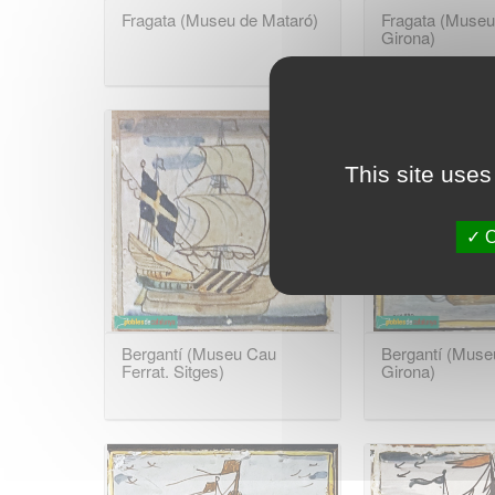
Fragata (Museu de Mataró)
Fragata (Museu 
Girona)
This site uses
O
Bergantí (Museu Cau
Bergantí (Museu
Ferrat. Sitges)
Girona)