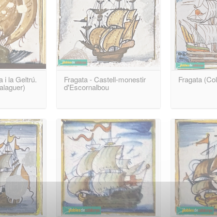
 i la Geltrú.
Fragata - Castell-monestir
Fragata (Col
alaguer)
d'Escornalbou