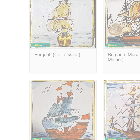
Bergantí (Col. privada)
Bergantí (Muse
Mataró)