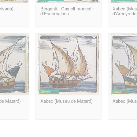
rivada)
Bergantí - Castell-monestir
Xabec (Mus
d'Escornalbou
d'Arenys de
de Mataró)
Xabec (Museu de Mataró)
Xabec (Mus