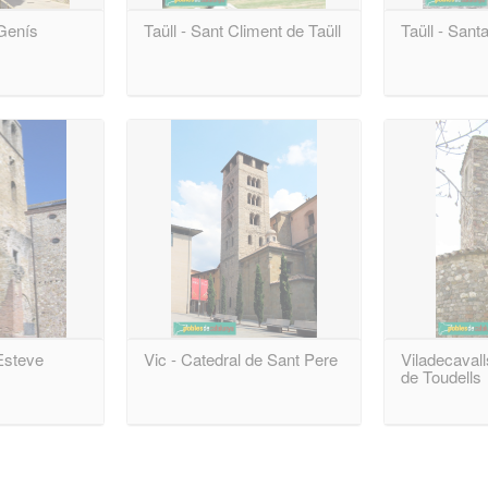
 Genís
Taüll - Sant Climent de Taüll
Taüll - Sant
Esteve
Vic - Catedral de Sant Pere
Viladecavall
de Toudells