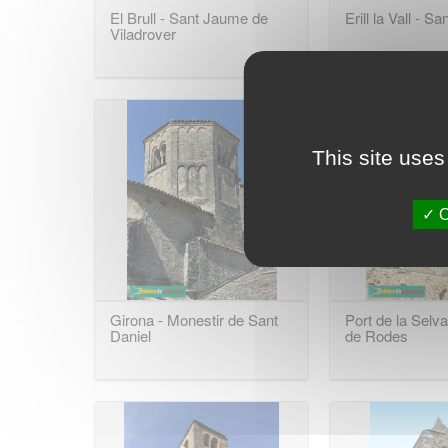
El Brull - Sant Jaume de
Erill la Vall - Sa
Viladrover
This site uses
O
Girona - Monestir de Sant
Port de la Selv
Daniel
de Rodes