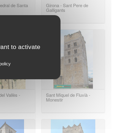
edral de Santa
Girona - Sant Pere de
Galligants
ant to activate
policy
el Vallès -
Sant Miquel de Fluvià -
Monestir