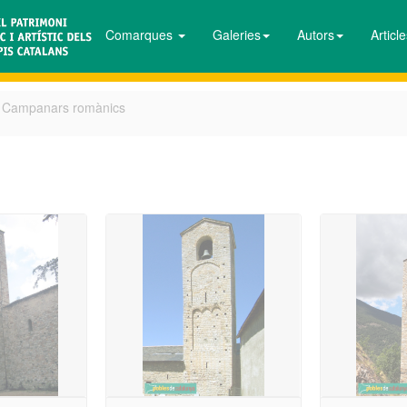
Comarques
Galeries
Autors
Articl
Campanars romànics