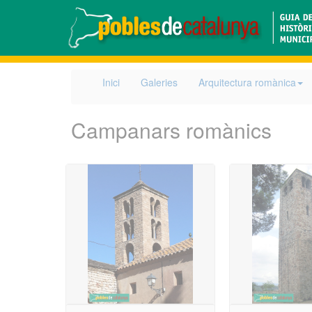
Inici
Galeries
Arquitectura romànica
Campanars romànics