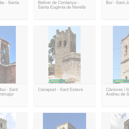
lès - Santa
Bellver de Cerdanya -
Boí - Sant J
Santa Eugènia de Nerellà
bui - Sant
Canapost - Sant Esteve
Cànoves i S
ntmajor
Andreu de 