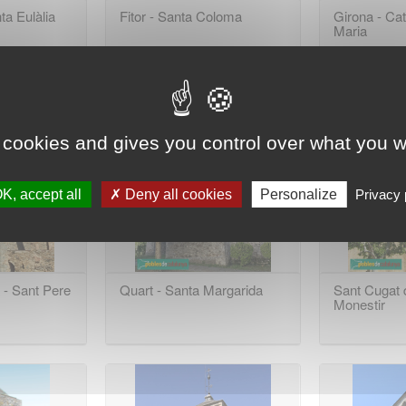
nta Eulàlia
Fitor - Santa Coloma
Girona - Cat
Maria
 cookies and gives you control over what you w
K, accept all
Deny all cookies
Personalize
Privacy 
a - Sant Pere
Quart - Santa Margarida
Sant Cugat d
Monestir