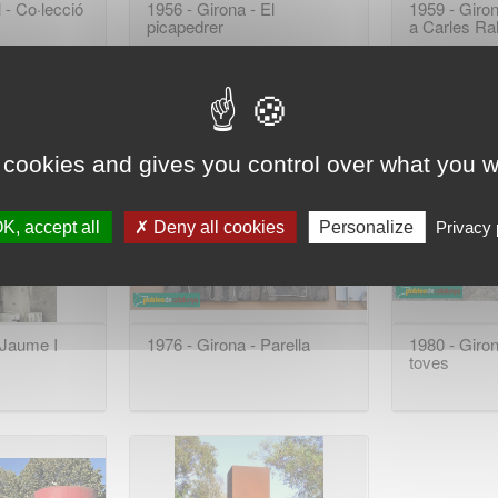
l - Co·lecció
1956 - Girona - El
1959 - Giro
picapedrer
a Carles Ra
 cookies and gives you control over what you w
K, accept all
Deny all cookies
Personalize
Privacy 
 Jaume I
1976 - Girona - Parella
1980 - Giron
toves