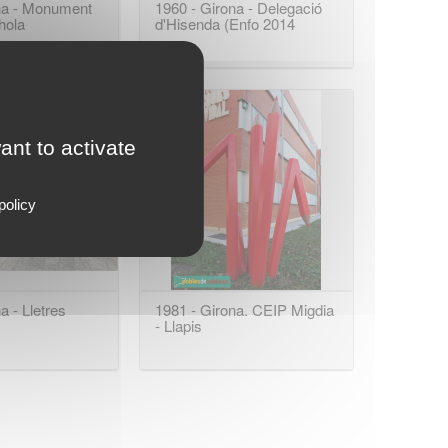
na - Monument
1960 - Girona - Delegació
hola
d'Hisenda (Enfo 2014
ant to activate
policy
a - Lletres
1981 - Girona. CEIP Migdia
- Llapis