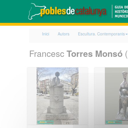
Inici
Autors
Escultura. Contemporanis
Francesc
Torres Monsó
(