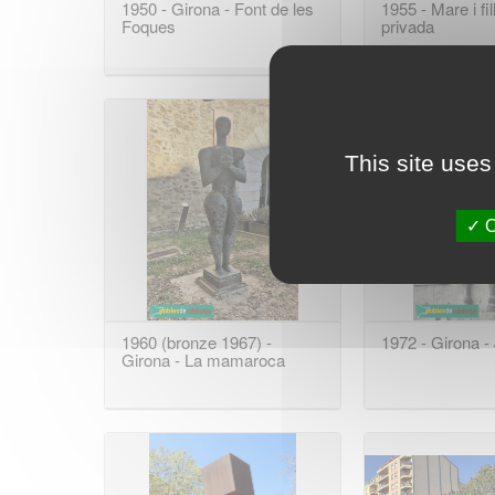
1950 - Girona - Font de les
1955 - Mare i fil
Foques
privada
This site uses
O
1960 (bronze 1967) -
1972 - Girona -
Girona - La mamaroca