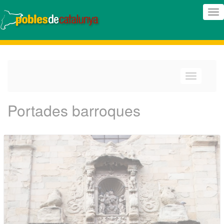
(In
nav
(Intercanv
navegació
Portades barroques