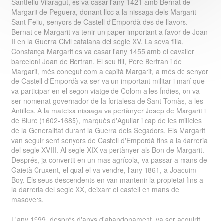
Santfeliu Vilaragut, es va casar l'any 1421 amb Bernat de
Margarit de Peguera, donant lloc a la nissaga dels Margarit-
Sant Feliu, senyors de Castell d'Empordà des de llavors.
Bernat de Margarit va tenir un paper important a favor de Joan
II en la Guerra Civil catalana del segle XV. La seva filla,
Constança Margarit es va casar l'any 1455 amb el cavaller
barceloní Joan de Bertran. El seu fill, Pere Bertran i de
Margarit, més conegut com a capità Margarit, a més de senyor
de Castell d'Empordà va ser va un important militar i marí que
va participar en el segon viatge de Colom a les Índies, on va
ser nomenat governador de la fortalesa de Sant Tomàs, a les
Antilles. A la mateixa nissaga va pertànyer Josep de Margarit i
de Biure (1602-1685), marquès d'Aguilar i cap de les milícies
de la Generalitat durant la Guerra dels Segadors. Els Margarit
van seguir sent senyors de Castell d'Empordà fins a la darreria
del segle XVIII. Al segle XIX va pertànyer als Bon de Margarit.
Després, ja convertit en un mas agrícola, va passar a mans de
Gaietà Cruxent, el qual el va vendre, l'any 1861, a Joaquim
Boy. Els seus descendents en van mantenir la propietat fins a
la darreria del segle XX, deixant el castell en mans de
masovers.
L'any 1999, després d'anys d'abandonament, va ser adquirit