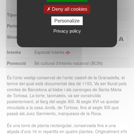
Deny all cookies
Tipus
Muralles i torres fortificades
Personalize
Període
Segle XIII a XV
Privacy policy
Situació
Entre Camarles i els Lligallos
Interès
Especial interès
Protecció
Bé cultural d'interès nacional (BCIN)
És l'únic vestigi conservat de l'antic castell de la Granadella, el
terme del qual està documentat des de 1153. Va ser lliurat pels
comtes de Barcelona al bisbe i als canonges de Santa Maria
de Tortosa. La torre, tanmateix, va ser construïda
posteriorment, al llarg del segle XIII. Al segle XVI va quedar
vinculada a la casa Jordà, de Tortosa, fins al segle XIX que
passà als Juez Sarmiento, marquesos de la Roca.
És una torre de planta rectangular, conservada fins a una
alçada d'uns 16 m repartits en quatre plantes. Originalment s'hi