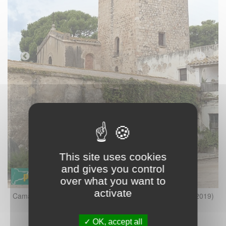
)
This site uses cookies
and gives you control
over what you want to
activate
Camarles - Torre de la Granadella (Foto: Albert Esteves, 2019)
OK, accept all