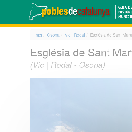
Inici
Osona
Vic | Rodal
Església de Sant Mart
Església de Sant Mar
(Vic | Rodal - Osona)