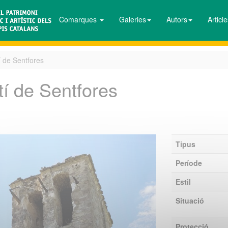
Comarques
Galeries
Autors
Articl
í de Sentfores
tí de Sentfores
Tipus
Període
Estil
Situació
Protecció