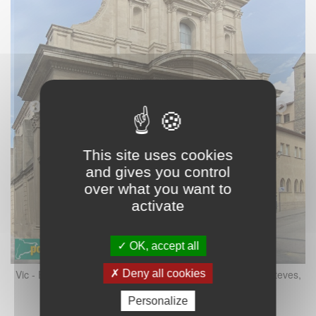
This site uses cookies
and gives you control
over what you want to
activate
OK, accept all
Deny all cookies
Vic - Església de Sant Antoni Maria Claret (Foto: Albert Esteves,
2022)
Personalize
V