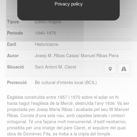
Privacy policy
Tipus
Edifici religiós
o:
Període
1940-1975
Estil
Historicisme
Autor
Josep M. Ribas Casas/ Manuel Ribas Piera
Situació
Sant Antoni M. Claret
Protecció
Bé cultural d'interès local (BCIL)
Església construïda entre 1957 i 1970 sobre el solar on hi
havia hagut l'església de la Mercè, destruïda l'any 1936. Va ser
projectada per Josep Maria Ribas i acabada pel seu fill Manuel
Ribas. Consta d'una sola nau, amb capelles laterals i cimbori
octogonal. Té una façana molt monumental, d'estil neobarroc,
presidida per una imatge del pare Claret, el sepulcre del qual,
obra de Domènec Fita, es troba a la cripta del temple.