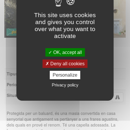
This site uses cookies
and gives you control
over what you want to
activate
Tiana - Can Frares (Foto: Albert Esteves, 2007)
OK, accept all
Deny all cookies
Tipus
Masia
Personalize
Període
Segle XVIII
Privacy policy
Situació
Camí Mig d'Alella
Protegida per un baluard, és una masia convertida en casa
senyorial que antigament va pertànyer a uns frares agustins,
dels quals en prové el renom. Té una capella adossada. La