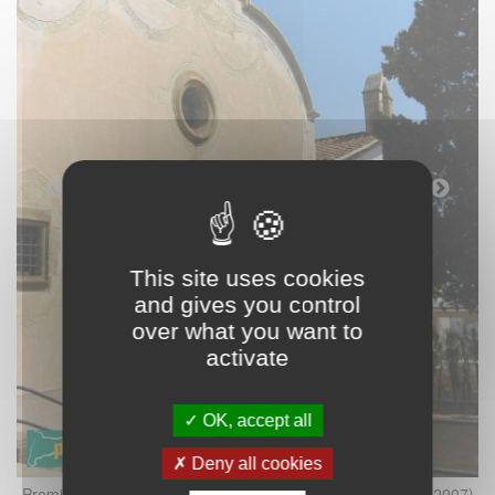
This site uses cookies
and gives you control
over what you want to
activate
OK, accept all
Deny all cookies
7)
Premià de Dalt - Santuari de la Cisa (Foto: Albert Esteves, 2007)
P