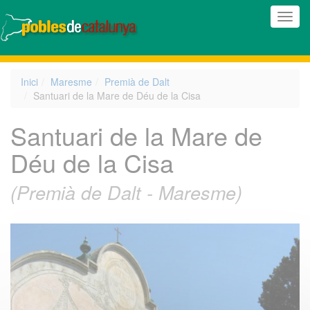
(Inte
naveg
Inici
Maresme
Premià de Dalt
Santuari de la Mare de Déu de la Cisa
Santuari de la Mare de
Déu de la Cisa
(Premià de Dalt - Maresme)