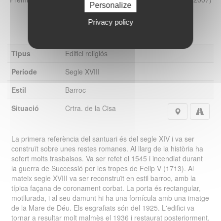
Personalize
Privacy policy
Tipus
Edifici religiós
Període
Segle XVIII
Estil
Barroc
Situació
Crtra. de la Cisa
La primera referència del santuari és del segle XIV i va ser
construït sobre unes restes romanes. Al llarg de la història ha
sofert molts trasbalsos. Va ser refet el 1545 i incendiat durant
la guerra de Successió per les tropes de Felip V (1713). Al
mateix segle XVIII va ser reconstruït en estil barroc, amb la
típica façana de coronament corbat. La porta és rectangular,
motllurada, i al seu damunt hi ha una fornícula amb una imatge
de la Mare de Déu. Els esgrafiats són del 1925. L'edifici va
tornar a resultar molt malmès el 1936 i restaurat posteriorment.