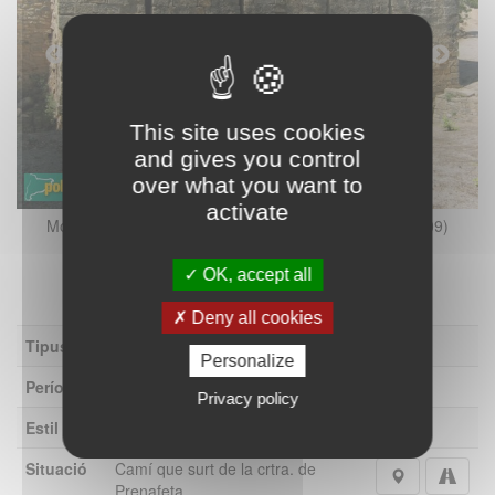
This site uses cookies
and gives you control
over what you want to
activate
Montblanc - Molins de la Vila (Foto: Albert Esteves, 2009)
OK, accept all
Deny all cookies
Tipus
Molí
Personalize
Període
Segle XIII a XV
Privacy policy
Estil
Gòtic
Situació
Camí que surt de la crtra. de
Prenafeta