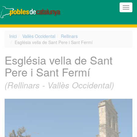
(Inte
naveg
Inici
Vallès Occidental
Rellinars
Església vella de Sant Pere i Sant Fermí
Església vella de Sant
Pere i Sant Fermí
(Rellinars - Vallès Occidental)