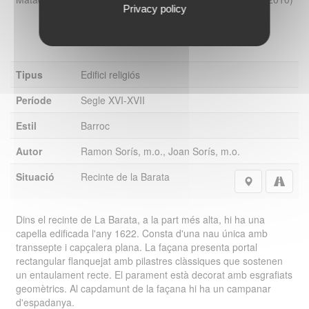
Privacy policy
Tipus
Edifici religiós
Període
Segle XVI-XVII
Estil
Barroc
Autor
Ramon Sorís, m.o., Joan Sorís, m.o.
Situació
Recinte de la Barata
Dins el recinte de La Barata, a la part més alta, hi ha una
capella edificada l'any 1622. Consta d'una nau única amb
transsepte i capçalera plana. La façana presenta portal
rectangular flanquejat amb pilastres clàssiques que sostenen
un entaulament recte. El parament està decorat amb esgrafiats
geomètrics. Al capdamunt de la façana hi ha un campanar
d'espadanya.