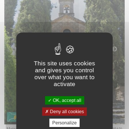
This site uses cookies
and gives you control
over what you want to
activate
OK, accept all
Deny all cookies
Personalize
0)
Matadepera - Capella de Sant Roc (Foto: Albert Esteves, 2010)
M