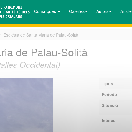
Comarques
Galeries
Autors
Articl
Església de Santa Maria de Palau-Solità
ria de Palau-Solità
Vallès Occidental)
Tipus
Període
Situació
Interès