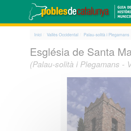
Inici
Vallès Occidental
Palau-solità i Plegamans
Església de Santa Ma
(Palau-solità i Plegamans - 