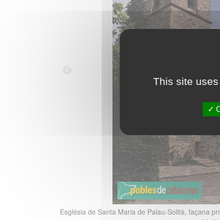
This site uses
O
Església de Santa Maria de Palau-Solità, façana p