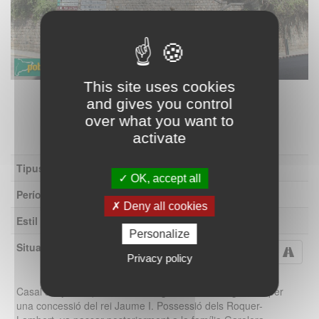
This site uses cookies
Arbúcies - El Roquer (Foto: Albert Esteves, 2011)
and gives you control
over what you want to
activate
Tipus
Edifici residencial
OK, accept all
Període
1940-1975
Deny all cookies
Estil
Noucentisme
Personalize
Situació
Carrer Santiago Geli, 1
Privacy policy
Casal senyorial que té el seu origen remot al segle XIII, per
una concessió del rei Jaume I. Possessió dels Roquer-