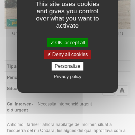
This site uses cookies
and gives you control
over what you want to
activate
Granyanella - Molí de Fosses (Foto: Albert Esteves, 2014)
OK, accept all
Deny all cookies
Tipus
Molí
Personalize
Privacy policy
Període
Segle XVIII
Situació
Camí de Fonolleres a Cervera
Cal interven-
Necessita intervenció urgent
ció urgent
Antic molí fariner i alhora habitatge del moliner, situat a
l'esquerra del riu Ondara, les aigües del qual aprofitava com a