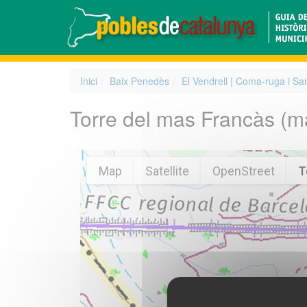
Inici
Baix Penedès
El Vendrell | Coma-ruga i Sa
Torre del mas Francàs
(m
Map
Satellite
OpenStreet
T