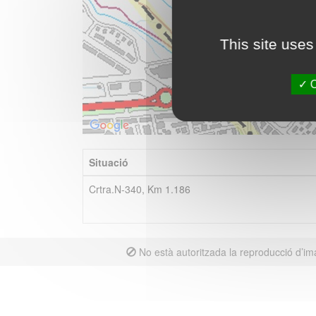
This site uses
O
Situació
Crtra.N-340, Km 1.186
No està autoritzada la reproducció d’im