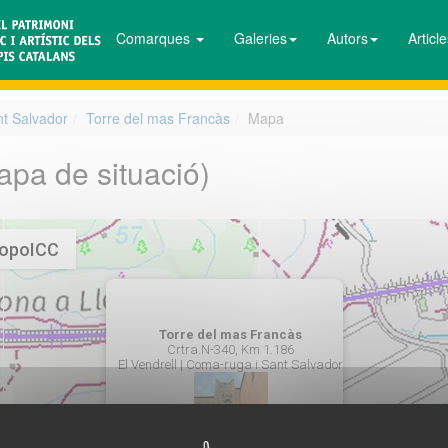
Comarques
Galeries
Autors
Articl
nt Salvador
Torre del mas Francàs
Mapa
apa de situació)
opoICC
Torre del mas Francàs
Crtra.N-340, Km 1.186
El Vendrell | Coma-ruga i Sant Salvador