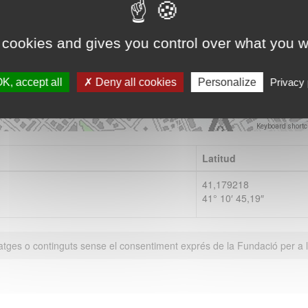
Vés-hi
 cookies and gives you control over what you w
K, accept all
Deny all cookies
Personalize
Privacy 
Keyboard shortc
Latitud
41,179218
41° 10′ 45,19″
atges o continguts sense el consentiment exprés de la Fundació per a 