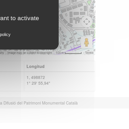
ant to activate
policy
uts
Image may be subject to copyright
Terms
100 m
Longitud
1, 498872
1° 29′ 55,94″
la Difusió del Patrimoni Monumental Català