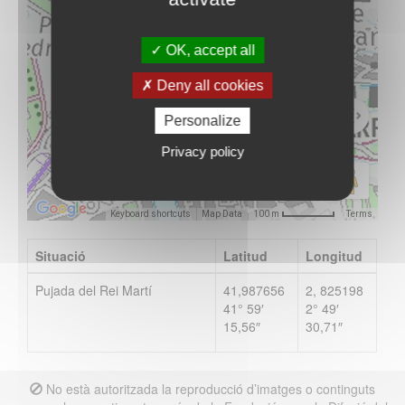
OK, accept all
Vés-hi
Deny all cookies
Personalize
Privacy policy
Keyboard shortcuts
Map Data
Terms
100 m
Situació
Latitud
Longitud
Pujada del Rei Martí
41,987656
2, 825198
41° 59′
2° 49′
15,56″
30,71″
No està autoritzada la reproducció d’imatges o continguts