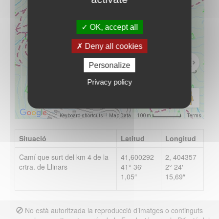
OK, accept all
Vés-hi
Deny all cookies
Personalize
Privacy policy
Keyboard shortcuts
Map Data
Terms
100 m
Situació
Latitud
Longitud
Camí que surt del km 4 de la
41,600292
2, 404357
crtra. de Llinars
41° 36′
2° 24′
1,05″
15,69″
No està autoritzada la reproducció d’imatges o continguts