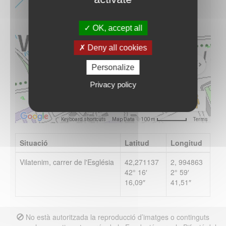
OK, accept all
Vés-hi
Deny all cookies
Personalize
Privacy policy
Keyboard shortcuts
Map Data
Terms
100 m
Situació
Latitud
Longitud
Vilatenim, carrer de l'Església
42,271137
2, 994863
42° 16′
2° 59′
16,09″
41,51″
No està autoritzada la reproducció d’imatges o continguts