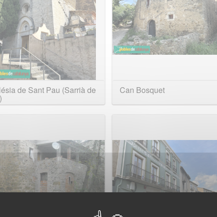
ésia de Sant Pau (Sarrià de
Can Bosquet
)