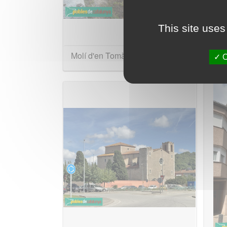
This site uses
Molí d'en Tomàs
Molí
O