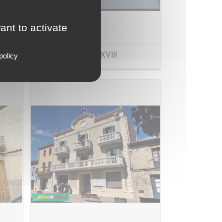
ant to activate
Llindes del segle XVIII
policy