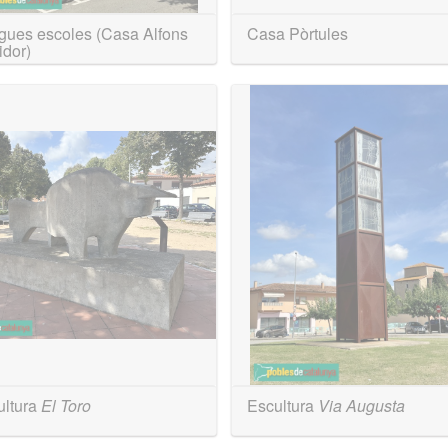
gues escoles (Casa Alfons
Casa Pòrtules
idor)
ultura
El Toro
Escultura
Via Augusta