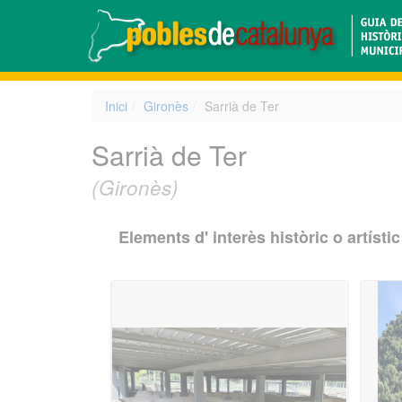
Inici
Gironès
Sarrià de Ter
Sarrià de Ter
(Gironès)
Elements d' interès històric o artístic