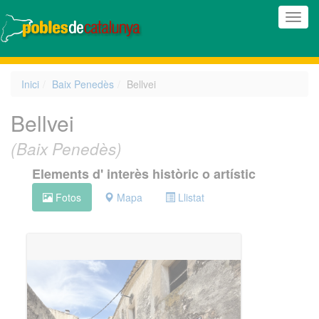
(Inte
naveg
Inici
Baix Penedès
Bellvei
Bellvei
(Baix Penedès)
Elements d' interès històric o artístic
Fotos
Mapa
Llistat