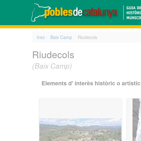
Inici
Baix Camp
Riudecols
Riudecols
(Baix Camp)
Elements d' interès històric o artístic