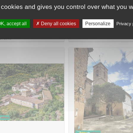
 cookies and gives you control over what you w
K, accept all
Deny all cookies
Personalize
Privacy 
lla de la Creu de Sant
Les Voltes
erand