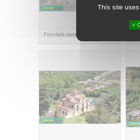
This site uses
O
Font dels canalots i rentadors
Cape
Ven