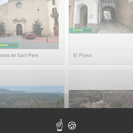
esia de Sant Pere
El Porxo