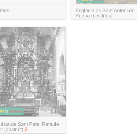
Irles
Església de Sant Antoni de
Pàdua (Les Irles)
ésia de Sant Pere. Retaule
r (destruït)
∄