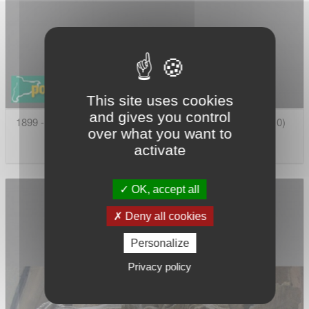
This site uses cookies
and gives you control
1899 - Barcelona - Casa Francesc Martí Puig (Boqueria, 10)
over what you want to
activate
OK, accept all
Deny all cookies
Personalize
Privacy policy