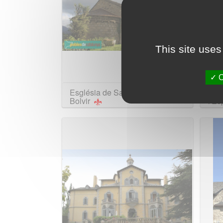
This site uses
O
Església de Santa Cecília de
Esgl
Bolvir
l'E