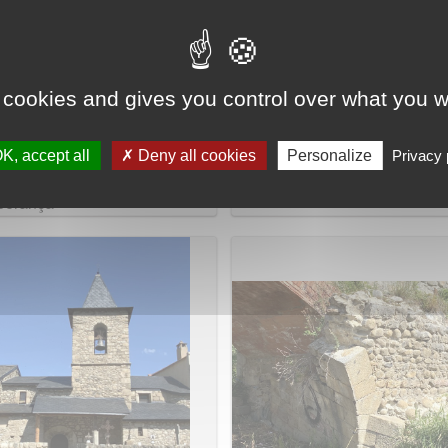
 cookies and gives you control over what you w
K, accept all
Deny all cookies
Personalize
Privacy 
ésia de la Mare de Déu de
Torre de Bolvir
sperança