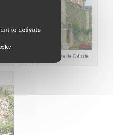
ant to activate
policy
Santuari de la Mare de Déu del
Remei