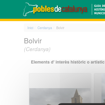
Inici
Cerdanya
Bolvir
Bolvir
(Cerdanya)
Elements d' interès històric o artístic