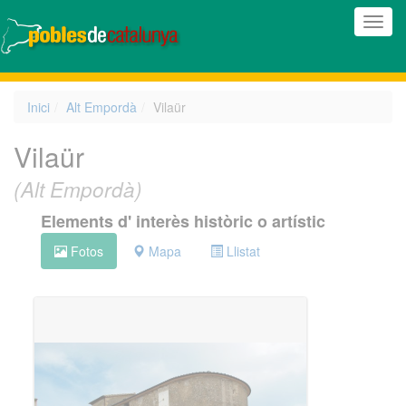
(Inte
naveg
Inici
Alt Empordà
Vilaür
Vilaür
(Alt Empordà)
Elements d' interès històric o artístic
Fotos
Mapa
Llistat