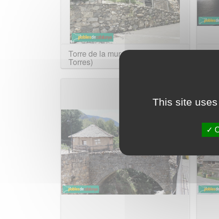
Torre de la muralla (Ca de
Ca 
Torres)
This site uses
O