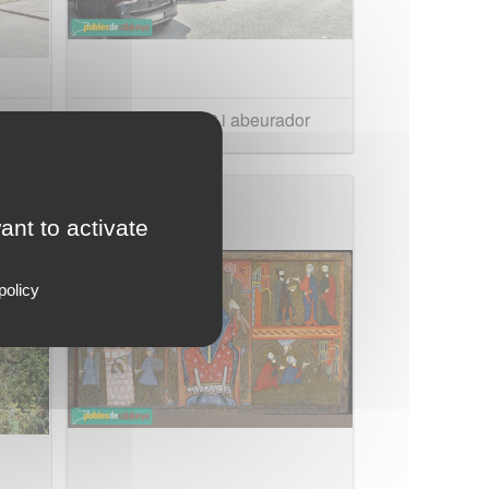
Ca de Callís, font i abeurador
ant to activate
policy