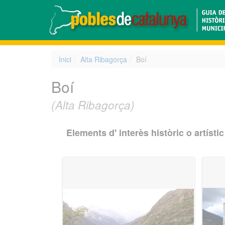
Inici
Alta Ribagorça
Boí
Boí
(Alta Ribagorça)
Elements d' interès històric o artístic