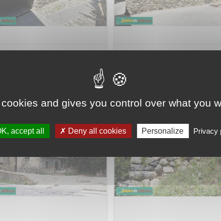
de Simamet (Casa del Parc)
Capella d'Hivern
 cookies and gives you control over what you w
K, accept all
Deny all cookies
Personalize
Privacy 