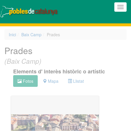
(Inte
naveg
Inici
Baix Camp
Prades
Prades
(Baix Camp)
Elements d' interès històric o artístic
Fotos
Mapa
Llistat