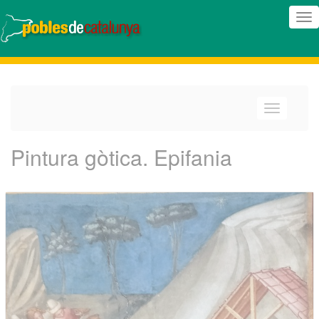
(In
nav
(Intercanv
navegació
Pintura gòtica. Epifania