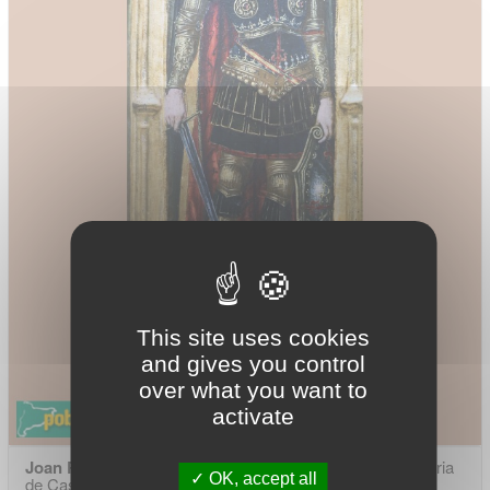
This site uses cookies
and gives you control
over what you want to
activate
Joan Reixach i Jacomart
. 1450-60. Tríptic de la reina Maria
OK, accept all
de Castella (Palazzo Lanfranchi, Pisa)