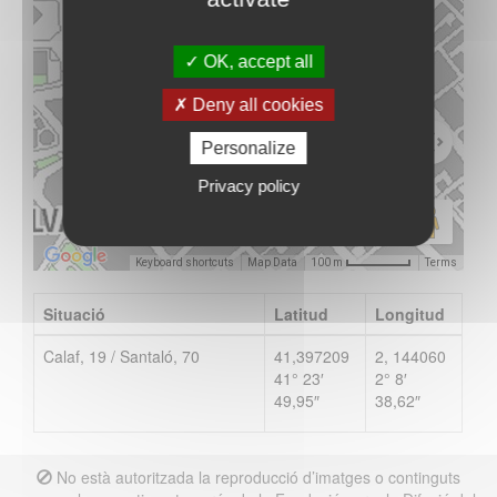
OK, accept all
Vés-hi
Deny all cookies
Personalize
Privacy policy
Keyboard shortcuts
Map Data
Terms
100 m
Situació
Latitud
Longitud
Calaf, 19 / Santaló, 70
41,397209
2, 144060
41° 23′
2° 8′
49,95″
38,62″
No està autoritzada la reproducció d’imatges o continguts