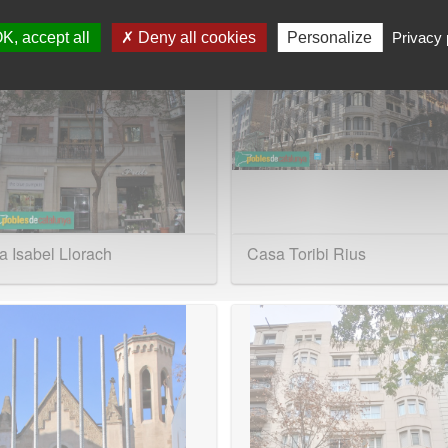
K, accept all
Deny all cookies
Personalize
Privacy 
 Isabel Llorach
Casa Toribi Rius