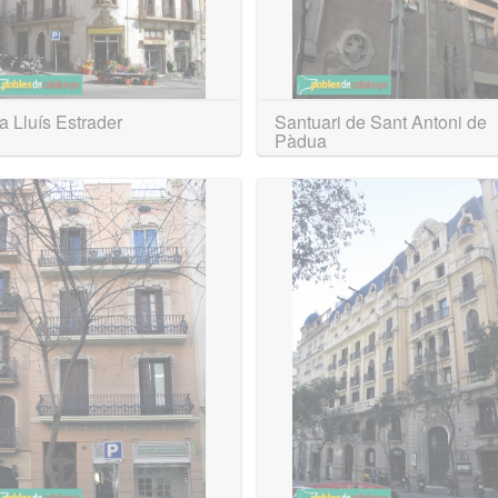
 Lluís Estrader
Santuari de Sant Antoni de
Pàdua