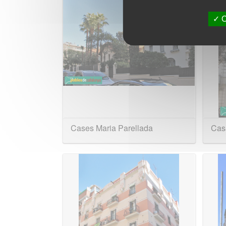
O
Cases Maria Parellada
Casa