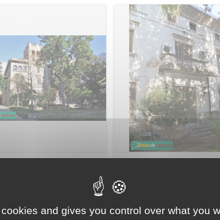
u del Marquès d'Alella
Palau del Marquès d'Alella:
lau Muñoz Ramonet)
Torre Inés Fabra
 cookies and gives you control over what you w