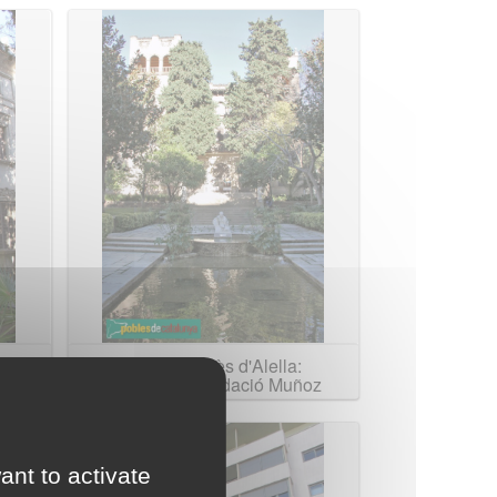
Palau del Marquès d'Alella:
Jardins de la Fundació Muñoz
Ramonet
ant to activate