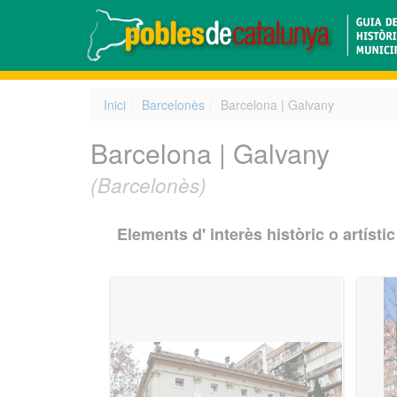
Inici
Barcelonès
Barcelona | Galvany
Barcelona | Galvany
(Barcelonès)
Elements d' interès històric o artístic