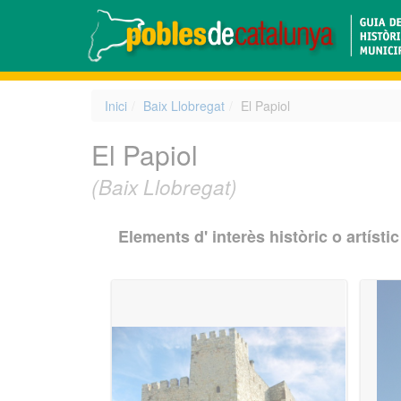
Inici
Baix Llobregat
El Papiol
El Papiol
(Baix Llobregat)
Elements d' interès històric o artístic