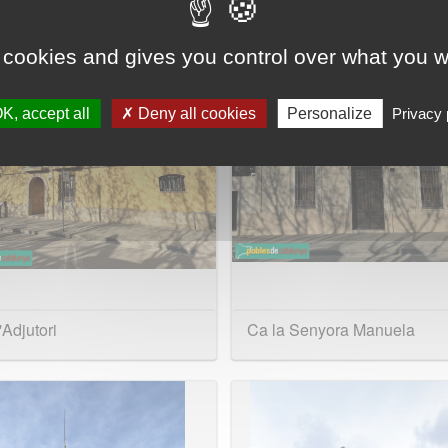
 cookies and gives you control over what you w
K, accept all
Deny all cookies
Personalize
Privacy 
'Adjutori
Ca la Senyora Manuela