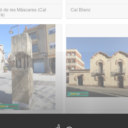
ó de les Màscares (Cal
Cal Blanc
ra)
ument a Rafael Casanova
Cal Joanet de l'Hostal