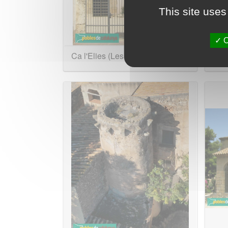
This site uses
O
Ca l'Elies (Les Monges)
Cal