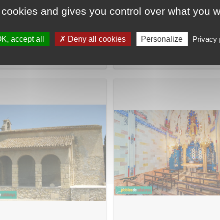
 cookies and gives you control over what you w
K, accept all
Deny all cookies
Personalize
Privacy 
 Gassó
Ca la Martorella