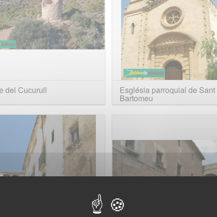
e del Cucurull
Església parroquial de Sant
Bartomeu