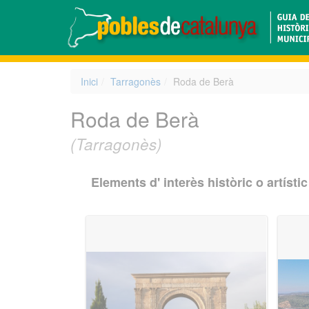
Inici
Tarragonès
Roda de Berà
Roda de Berà
(Tarragonès)
Elements d' interès històric o artístic