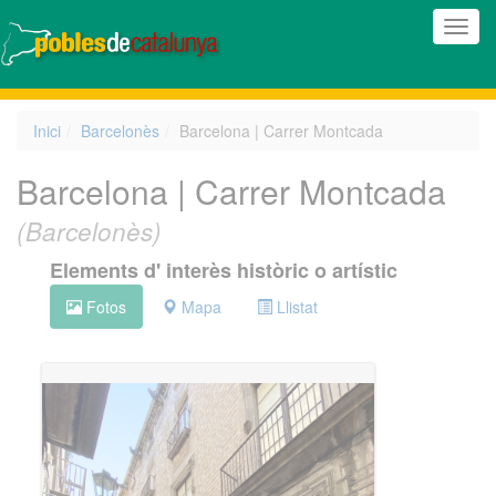
(Inte
naveg
Inici
Barcelonès
Barcelona | Carrer Montcada
Barcelona | Carrer Montcada
(Barcelonès)
Elements d' interès històric o artístic
Fotos
Mapa
Llistat