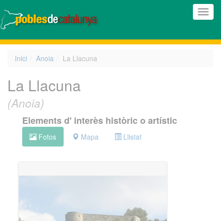
(Inte
naveg
Inici
Anoia
La Llacuna
La Llacuna
(Anoia)
Elements d' interès històric o artístic
Fotos
Mapa
Llistat