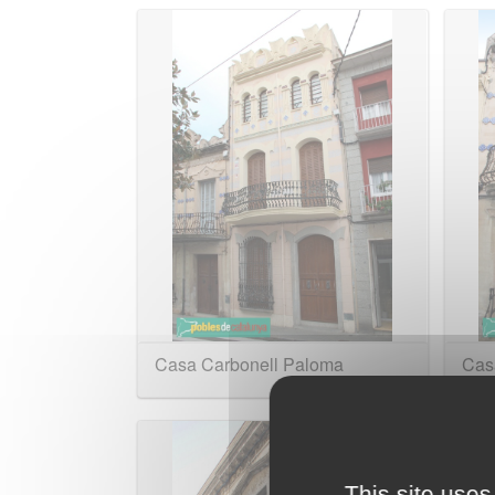
Casa Carbonell Paloma
Casa
This site uses