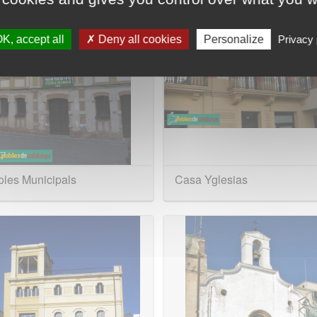
K, accept all
Deny all cookies
Personalize
Privacy 
oles Municipals
Casa Yglesias