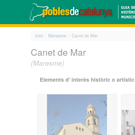
Inici
Maresme
Canet de Mar
Canet de Mar
(Maresme)
Elements d' interès històric o artístic